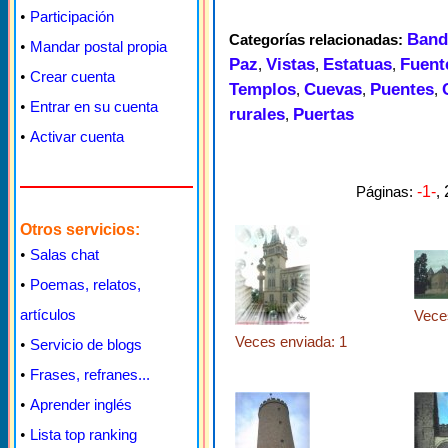
•
Participación
Band
Categorías relacionadas:
•
Mandar postal propia
Paz
Vistas
Estatuas
Fuent
,
,
,
•
Crear cuenta
Templos
Cuevas
Puentes
,
,
,
•
Entrar en su cuenta
rurales
Puertas
,
•
Activar cuenta
Páginas:
-1-
,
Otros servicios:
•
Salas chat
•
Poemas, relatos,
artículos
Vece
Veces enviada: 1
•
Servicio de blogs
•
Frases, refranes...
•
Aprender inglés
•
Lista top ranking