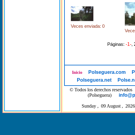
Veces enviada: 0
Vece
Páginas:
-1-
,
Polseguera.com
P
Inicio
Polseguera.net
Polse.n
© Todos los derechos reserva
(Polseguera)
info@p
Sunday , 09 August , 2026