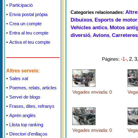
•
Participació
Altre
Categories relacionades:
•
Envia postal pròpia
Dibuixos
Esports de motor
,
•
Crea un compte
Vehicles antics
Motos anti
,
•
Entra al teu compte
diversió
Avions
Carreteres
,
,
•
Activa el teu compte
2
3
Pàgines:
-1-
,
,
Altres serveis:
•
Sales xat
•
Poemes, relats, articles
Vegades enviada: 0
Vega
•
Servei de blogs
•
Frases, dites, refranys
•
Aprén anglès
•
Llista top ranking
Vegades enviada: 0
Vega
•
Directori d'enllaços