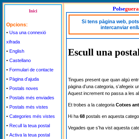
Polse
guera
Inici
Si tens pàgina web, pots
Opcions:
intercanviar enl
•
Usa una connexió
xifrada
Escull una posta
•
English
•
Castellano
•
Formulari de contacte
•
Pàgina d'ajuda
Tingues present que quan algú entr
pàgina d'una categoria, s'afegeix u
•
Postals noves
Aquest increment no passa a les al
•
Postals més enviades
Et trobes a la categoria
Cotxes ant
•
Postals més vistes
Hi ha
68
postals en aquesta categor
•
Categories més vistes
•
Recull la teua postal
Vegades que s'ha vist aquesta cat
•
Activa la teua postal