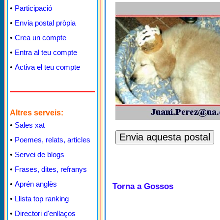
•
Participació
•
Envia postal pròpia
•
Crea un compte
•
Entra al teu compte
•
Activa el teu compte
Altres serveis:
•
Sales xat
•
Poemes, relats, articles
•
Servei de blogs
•
Frases, dites, refranys
•
Aprén anglès
Torna a Gossos
•
Llista top ranking
•
Directori d'enllaços