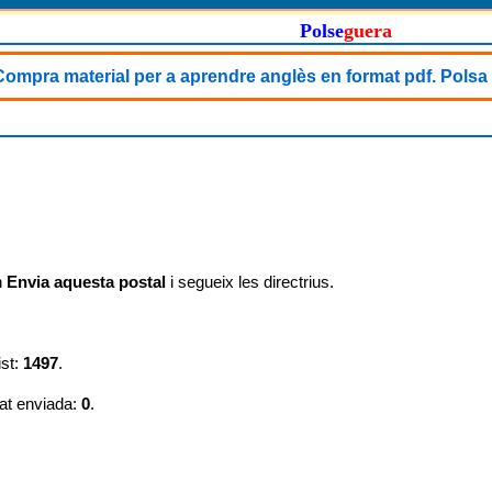
Polse
guera
Compra material per a aprendre anglès en format pdf. Polsa 
n
Envia aquesta postal
i segueix les directrius.
ist:
1497
.
at enviada:
0
.