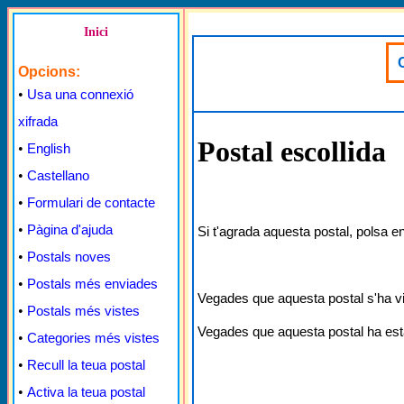
Inici
Opcions:
•
Usa una connexió
xifrada
Postal escollida
•
English
•
Castellano
•
Formulari de contacte
•
Pàgina d'ajuda
Si t'agrada aquesta postal, polsa e
•
Postals noves
•
Postals més enviades
Vegades que aquesta postal s'ha v
•
Postals més vistes
Vegades que aquesta postal ha est
•
Categories més vistes
•
Recull la teua postal
•
Activa la teua postal