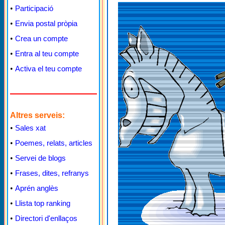
•
Participació
•
Envia postal pròpia
•
Crea un compte
•
Entra al teu compte
•
Activa el teu compte
Altres serveis:
•
Sales xat
•
Poemes, relats, articles
•
Servei de blogs
•
Frases, dites, refranys
•
Aprén anglès
•
Llista top ranking
•
Directori d'enllaços