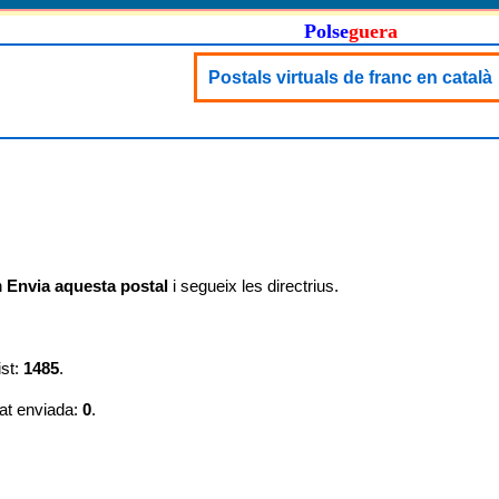
Polse
guera
Postals virtuals de franc en català
n
Envia aquesta postal
i segueix les directrius.
ist:
1485
.
at enviada:
0
.