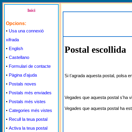
Inici
Opcions:
•
Usa una connexió
xifrada
Postal escollida
•
English
•
Castellano
•
Formulari de contacte
•
Pàgina d'ajuda
Si t'agrada aquesta postal, polsa e
•
Postals noves
•
Postals més enviades
Vegades que aquesta postal s'ha v
•
Postals més vistes
Vegades que aquesta postal ha est
•
Categories més vistes
•
Recull la teua postal
•
Activa la teua postal