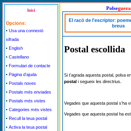
Polse
guera
Inici
El racó de l'escriptor: poemes
Opcions:
breus
•
Usa una connexió
xifrada
Postal escollida
•
English
•
Castellano
•
Formulari de contacte
•
Pàgina d'ajuda
Si t'agrada aquesta postal, polsa e
postal
i segueix les directrius.
•
Postals noves
•
Postals més enviades
•
Postals més vistes
Vegades que aquesta postal s'ha v
•
Categories més vistes
Vegades que aquesta postal ha est
•
Recull la teua postal
•
Activa la teua postal