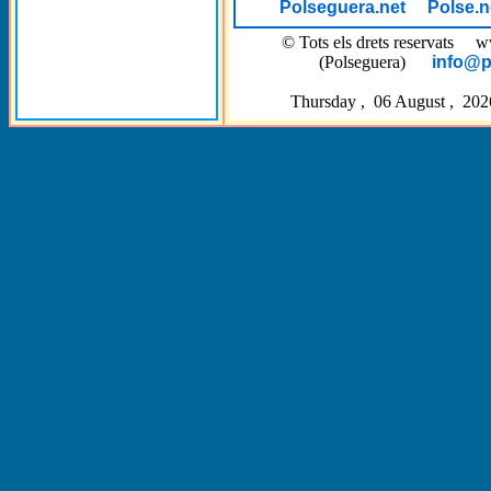
Polseguera.net
Polse.n
© Tots els drets reservat
(Polseguera)
info@p
Thursday , 06 August , 202