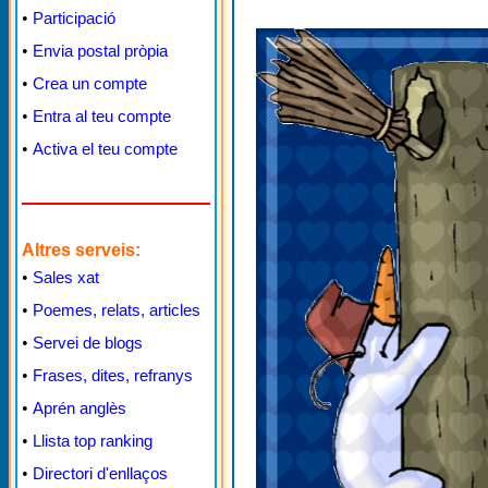
•
Participació
•
Envia postal pròpia
•
Crea un compte
•
Entra al teu compte
•
Activa el teu compte
Altres serveis:
•
Sales xat
•
Poemes, relats, articles
•
Servei de blogs
•
Frases, dites, refranys
•
Aprén anglès
•
Llista top ranking
•
Directori d'enllaços