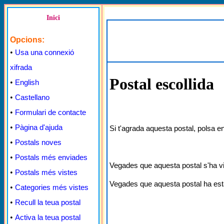
Inici
Opcions:
•
Usa una connexió
xifrada
Postal escollida
•
English
•
Castellano
•
Formulari de contacte
•
Pàgina d'ajuda
Si t'agrada aquesta postal, polsa e
•
Postals noves
•
Postals més enviades
Vegades que aquesta postal s'ha v
•
Postals més vistes
Vegades que aquesta postal ha est
•
Categories més vistes
•
Recull la teua postal
•
Activa la teua postal