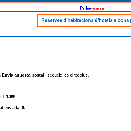
Polse
guera
Reserves d'habitacions d'hotels a bons
n
Envia aquesta postal
i segueix les directrius.
ist:
1485
.
at enviada:
0
.