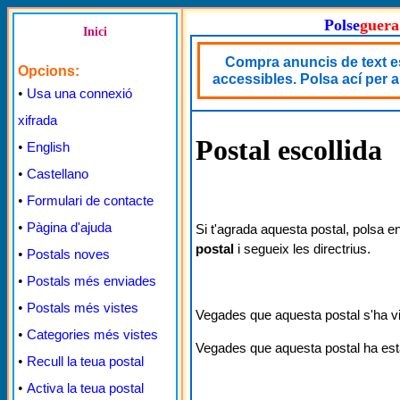
Polse
guera
Inici
Compra anuncis de text es
Opcions:
accessibles. Polsa ací per 
•
Usa una connexió
xifrada
Postal escollida
•
English
•
Castellano
•
Formulari de contacte
•
Pàgina d'ajuda
Si t'agrada aquesta postal, polsa e
postal
i segueix les directrius.
•
Postals noves
•
Postals més enviades
•
Postals més vistes
Vegades que aquesta postal s'ha v
•
Categories més vistes
Vegades que aquesta postal ha est
•
Recull la teua postal
•
Activa la teua postal