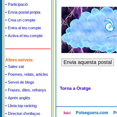
•
Participació
•
Envia postal pròpia
•
Crea un compte
•
Entra al teu compte
•
Activa el teu compte
Altres serveis:
•
Sales xat
•
Poemes, relats, articles
•
Servei de blogs
Torna a Oratge
•
Frases, dites, refranys
•
Aprén anglès
•
Llista top ranking
Polseguera.com
P
Inici
•
Directori d'enllaços