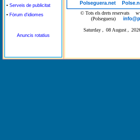
Polseguera.net
Polse.n
•
Serveis de publicitat
© Tots els drets reservat
•
Fòrum d'idiomes
(Polseguera)
info@p
Saturday , 08 August , 202
Anuncis rotatius