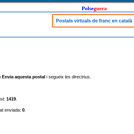
Polse
guera
Postals virtuals de franc en català
n
Envia aquesta postal
i segueix les directrius.
ist:
1419
.
at enviada:
0
.