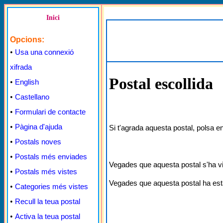
Inici
Opcions:
•
Usa una connexió
xifrada
Postal escollida
•
English
•
Castellano
•
Formulari de contacte
•
Pàgina d'ajuda
Si t'agrada aquesta postal, polsa e
•
Postals noves
•
Postals més enviades
Vegades que aquesta postal s'ha v
•
Postals més vistes
Vegades que aquesta postal ha est
•
Categories més vistes
•
Recull la teua postal
•
Activa la teua postal