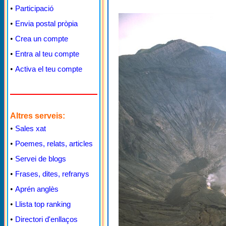
•
Participació
•
Envia postal pròpia
•
Crea un compte
•
Entra al teu compte
•
Activa el teu compte
Altres serveis:
•
Sales xat
•
Poemes, relats, articles
•
Servei de blogs
•
Frases, dites, refranys
•
Aprén anglès
•
Llista top ranking
•
Directori d'enllaços