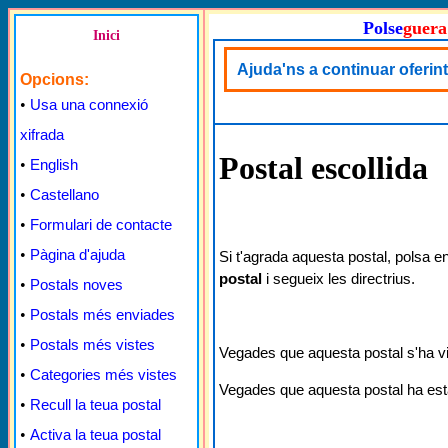
Polse
guera
Inici
Ajuda'ns a continuar oferint
Opcions:
•
Usa una connexió
xifrada
Postal escollida
•
English
•
Castellano
•
Formulari de contacte
•
Pàgina d'ajuda
Si t'agrada aquesta postal, polsa e
postal
i segueix les directrius.
•
Postals noves
•
Postals més enviades
•
Postals més vistes
Vegades que aquesta postal s'ha v
•
Categories més vistes
Vegades que aquesta postal ha est
•
Recull la teua postal
•
Activa la teua postal