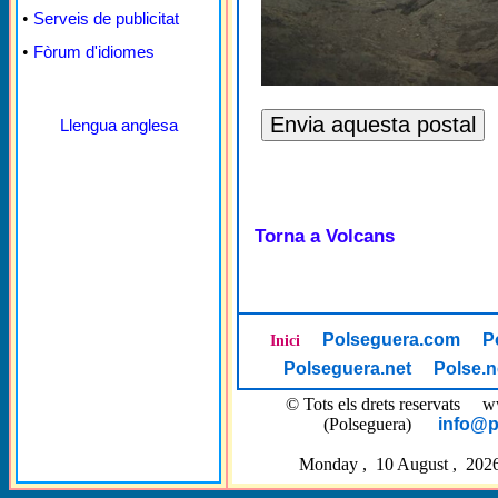
•
Serveis de publicitat
•
Fòrum d'idiomes
Llengua anglesa
Torna a Volcans
Polseguera.com
P
Inici
Polseguera.net
Polse.n
© Tots els drets reservat
(Polseguera)
info@p
Monday , 10 August , 2026