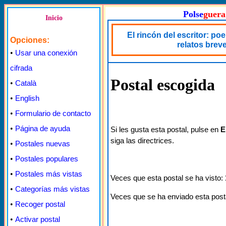
Polse
guera
Inicio
El rincón del escritor: po
Opciones:
relatos brev
•
Usar una conexión
cifrada
Postal escogida
•
Català
•
English
•
Formulario de contacto
•
Página de ayuda
Si les gusta esta postal, pulse en
E
siga las directrices.
•
Postales nuevas
•
Postales populares
•
Postales más vistas
Veces que esta postal se ha visto:
•
Categorías más vistas
Veces que se ha enviado esta post
•
Recoger postal
•
Activar postal