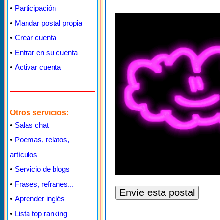
•
Participación
•
Mandar postal propia
•
Crear cuenta
•
Entrar en su cuenta
•
Activar cuenta
Otros servicios:
•
Salas chat
•
Poemas, relatos,
artículos
•
Servicio de blogs
•
Frases, refranes...
•
Aprender inglés
•
Lista top ranking