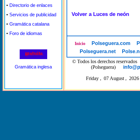
•
Directorio de enlaces
Volver a Luces de neón
•
Servicios de publicidad
•
Gramática catalana
•
Foro de idiomas
Polseguera.com
P
Inicio
Polseguera.net
Polse.n
© Todos los derechos reserva
Gramática inglesa
(Polseguera)
info@p
Friday , 07 August , 2026