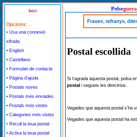
Polse
guera
Inici
Frases, refranys, dite
Opcions:
•
Usa una connexió
xifrada
Postal escollida
•
English
•
Castellano
•
Formulari de contacte
•
Pàgina d'ajuda
Si t'agrada aquesta postal, polsa e
postal
i segueix les directrius.
•
Postals noves
•
Postals més enviades
•
Postals més vistes
Vegades que aquesta postal s'ha v
•
Categories més vistes
Vegades que aquesta postal ha est
•
Recull la teua postal
•
Activa la teua postal