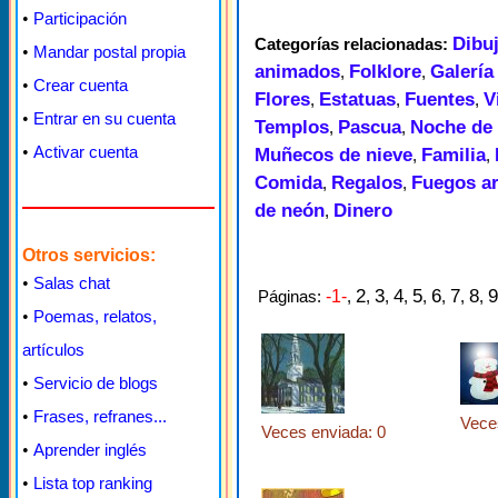
•
Participación
Dibu
Categorías relacionadas:
•
Mandar postal propia
animados
Folklore
Galería
,
,
•
Crear cuenta
Flores
Estatuas
Fuentes
V
,
,
,
•
Entrar en su cuenta
Templos
Pascua
Noche de 
,
,
•
Activar cuenta
Muñecos de nieve
Familia
,
,
Comida
Regalos
Fuegos art
,
,
de neón
Dinero
,
Otros servicios:
•
Salas chat
2
3
4
5
6
7
8
9
Páginas:
-1-
,
,
,
,
,
,
,
,
•
Poemas, relatos,
artículos
•
Servicio de blogs
•
Frases, refranes...
Vece
Veces enviada: 0
•
Aprender inglés
•
Lista top ranking