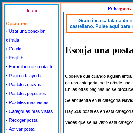
Polse
guera
Inicio
Gramática catalana de n
Opciones:
castellano. Pulse aquí para
•
Usar una conexión
cifrada
Escoja una posta
•
Català
•
English
•
Formulario de contacto
•
Página de ayuda
Observe que cuando alguien entra 
de una categoría, se le añade uno a
•
Postales nuevas
En las otras páginas no se produce
•
Postales populares
Se encuentra en la categoría
Navi
•
Postales más vistas
Hay
210
postales en esta categoría
•
Categorías más vistas
•
Recoger postal
Veces que se ha visto esta categor
•
Activar postal