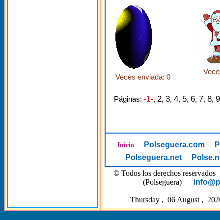
Vece
Veces enviada: 0
2
3
4
5
6
7
8
9
Páginas:
-1-
,
,
,
,
,
,
,
,
Polseguera.com
P
Inicio
Polseguera.net
Polse.n
© Todos los derechos reserva
(Polseguera)
info@p
Thursday , 06 August , 202