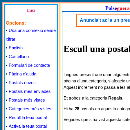
Polse
guera
Inici
Anuncia't ací a un pre
Opcions:
•
Usa una connexió sense
xifrar
Escull una posta
•
English
•
Castellano
•
Formulari de contacte
•
Pàgina d'ajuda
Tingues present que quan algú entr
pàgina d'una categoria, s'afegeix u
•
Postals noves
Aquest increment no passa a les al
•
Postals més enviades
Et trobes a la categoria
Regals
.
•
Postals més vistes
Hi ha
28
postals en aquesta categor
•
Categories més vistes
•
Recull la teua postal
Vegades que s'ha vist aquesta cat
•
Activa la teua postal