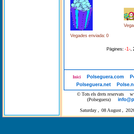
Vega
Vegades enviada: 0
Pàgines:
-1-
,
Polseguera.com
P
Inici
Polseguera.net
Polse.n
© Tots els drets reservat
(Polseguera)
info@p
Saturday , 08 August , 202