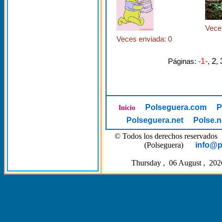
Vece
Veces enviada: 0
2
Páginas:
-1-
,
,
Polseguera.com
P
Inicio
Polseguera.net
Polse.n
© Todos los derechos reserva
(Polseguera)
info@p
Thursday , 06 August , 202