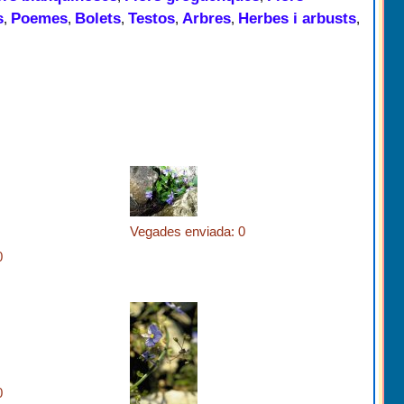
s
Poemes
Bolets
Testos
Arbres
Herbes i arbusts
,
,
,
,
,
,
Vegades enviada: 0
0
0