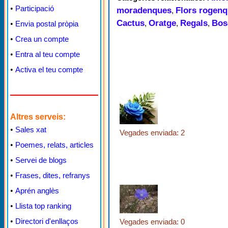
•
Participació
moradenques
Flors rogen
,
Cactus
Oratge
Regals
Bos
,
,
,
•
Envia postal pròpia
•
Crea un compte
•
Entra al teu compte
•
Activa el teu compte
Altres serveis:
•
Sales xat
Vegades enviada: 2
•
Poemes, relats, articles
•
Servei de blogs
•
Frases, dites, refranys
•
Aprén anglès
•
Llista top ranking
•
Directori d'enllaços
Vegades enviada: 0