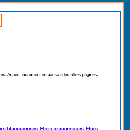
tes. Aquest increment no passa a les altres pàgines.
ors blanquinoses
Flors groguenques
Flors
,
,