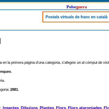
Polse
guera
Postals virtuals de franc en català
l
 en la primera pàgina d'una categoria, s'afegeix un al còmput de visi
enques
.
ia.
egoria:
2881
.
r
Insectes
Dibuixos
Plantes
Flors
Flors ataronjades
Fl
,
,
,
,
,
,