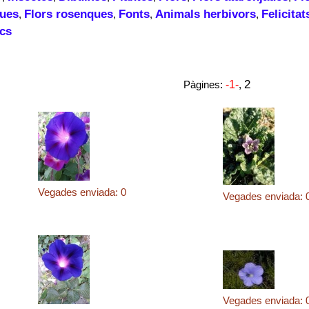
ques
Flors rosenques
Fonts
Animals herbivors
Felicitat
,
,
,
,
cs
2
Pàgines:
-1-
,
Vegades enviada: 0
Vegades enviada: 
Vegades enviada: 