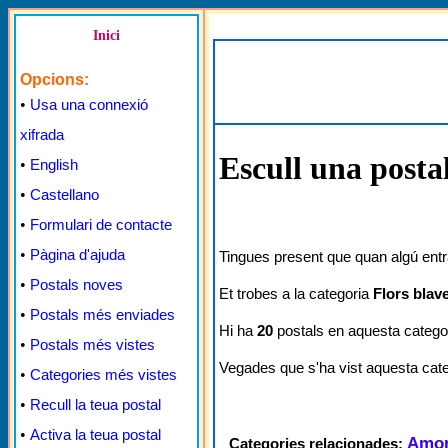
Inici
Opcions:
•
Usa una connexió
xifrada
Escull una posta
•
English
•
Castellano
•
Formulari de contacte
•
Pàgina d'ajuda
Tingues present que quan algú entra
•
Postals noves
Et trobes a la categoria
Flors blav
•
Postals més enviades
Hi ha
20
postals en aquesta categor
•
Postals més vistes
Vegades que s'ha vist aquesta cat
•
Categories més vistes
•
Recull la teua postal
•
Activa la teua postal
Amo
Categories relacionades: