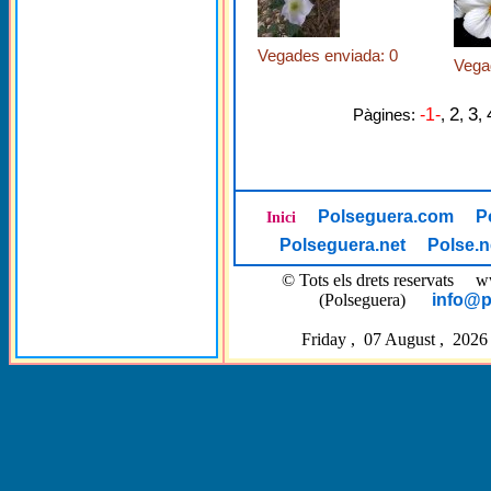
Vegades enviada: 0
Vega
2
3
Pàgines:
-1-
,
,
,
Polseguera.com
P
Inici
Polseguera.net
Polse.n
© Tots els drets reservat
(Polseguera)
info@p
Friday , 07 August , 2026