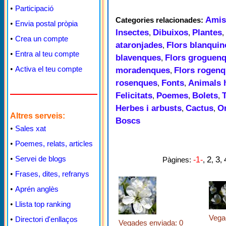
•
Participació
Amis
Categories relacionades:
•
Envia postal pròpia
Insectes
Dibuixos
Plantes
,
,
,
•
Crea un compte
ataronjades
Flors blanqui
,
•
Entra al teu compte
blavenques
Flors groguen
,
•
Activa el teu compte
moradenques
Flors rogen
,
rosenques
Fonts
Animals 
,
,
Felicitats
Poemes
Bolets
,
,
,
Herbes i arbusts
Cactus
O
,
,
Altres serveis:
Boscs
•
Sales xat
•
Poemes, relats, articles
•
Servei de blogs
2
3
Pàgines:
-1-
,
,
,
•
Frases, dites, refranys
•
Aprén anglès
•
Llista top ranking
Vega
•
Directori d'enllaços
Vegades enviada: 0