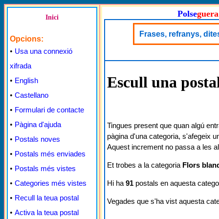
Polse
guera
Inici
Frases, refranys, dite
Opcions:
•
Usa una connexió
xifrada
Escull una posta
•
English
•
Castellano
•
Formulari de contacte
•
Pàgina d'ajuda
Tingues present que quan algú entr
pàgina d'una categoria, s'afegeix u
•
Postals noves
Aquest increment no passa a les al
•
Postals més enviades
Et trobes a la categoria
Flors blan
•
Postals més vistes
Hi ha
91
postals en aquesta categor
•
Categories més vistes
•
Recull la teua postal
Vegades que s'ha vist aquesta cat
•
Activa la teua postal