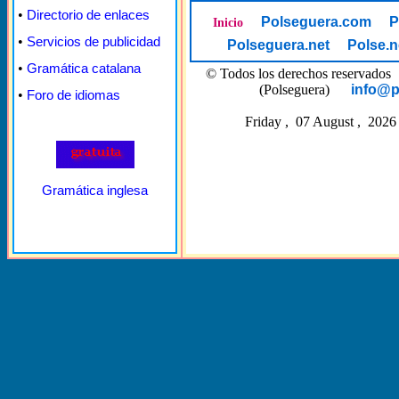
•
Directorio de enlaces
Polseguera.com
P
Inicio
•
Servicios de publicidad
Polseguera.net
Polse.n
•
Gramática catalana
© Todos los derechos reserva
(Polseguera)
info@p
•
Foro de idiomas
Friday , 07 August , 2026
Gramática inglesa