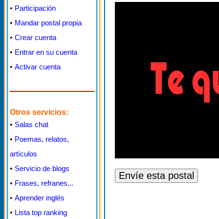
•
Participación
•
Mandar postal propia
•
Crear cuenta
•
Entrar en su cuenta
•
Activar cuenta
Otros servicios:
•
Salas chat
•
Poemas, relatos,
artículos
•
Servicio de blogs
•
Frases, refranes...
•
Aprender inglés
•
Lista top ranking