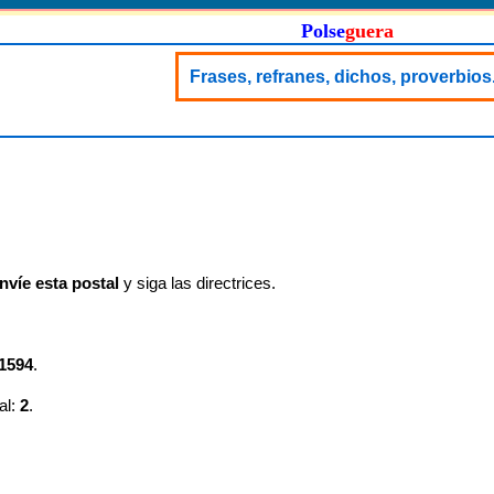
Polse
guera
Frases, refranes, dichos, proverbios.
nvíe esta postal
y siga las directrices.
1594
.
al:
2
.