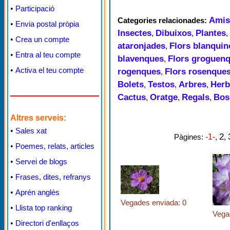
•
Participació
Amis
Categories relacionades:
•
Envia postal pròpia
Insectes
Dibuixos
Plantes
,
,
,
•
Crea un compte
ataronjades
Flors blanqui
,
•
Entra al teu compte
blavenques
Flors groguen
,
•
Activa el teu compte
rogenques
Flors rosenque
,
Bolets
Testos
Arbres
Herb
,
,
,
Cactus
Oratge
Regals
Bos
,
,
,
Altres serveis:
•
Sales xat
2
Pàgines:
-1-
,
,
•
Poemes, relats, articles
•
Servei de blogs
•
Frases, dites, refranys
•
Aprén anglès
Vegades enviada: 0
•
Llista top ranking
Vega
•
Directori d'enllaços