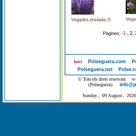
Vega
Vegades enviada: 0
2
Pàgines:
-1-
,
,
Polseguera.com
P
Inici
Polseguera.net
Polse.n
© Tots els drets reservat
(Polseguera)
info@p
Sunday , 09 August , 2026