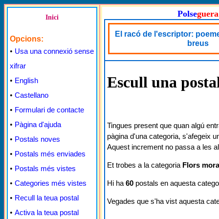
Polse
guera
Inici
El racó de l'escriptor: poemes
Opcions:
breus
•
Usa una connexió sense
xifrar
Escull una posta
•
English
•
Castellano
•
Formulari de contacte
•
Pàgina d'ajuda
Tingues present que quan algú entr
pàgina d'una categoria, s'afegeix u
•
Postals noves
Aquest increment no passa a les al
•
Postals més enviades
Et trobes a la categoria
Flors mor
•
Postals més vistes
Hi ha
60
postals en aquesta categor
•
Categories més vistes
•
Recull la teua postal
Vegades que s'ha vist aquesta cat
•
Activa la teua postal