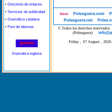
•
Directorio de enlaces
•
Servicios de publicidad
Polseguera.com
P
Inicio
•
Gramática catalana
Polseguera.net
Polse.n
•
Foro de idiomas
© Todos los derechos reserva
(Polseguera)
info@p
Friday , 07 August , 2026
Gramática inglesa