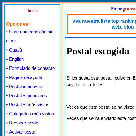
Polse
guera
Inicio
Vea nuestra lista top rankin
Opciones:
web, blog
•
Usar una conexión sin
cifrar
Postal escogida
•
Català
•
English
•
Formulario de contacto
•
Página de ayuda
Si les gusta esta postal, pulse en
E
siga las directrices.
•
Postales nuevas
•
Postales populares
•
Postales más vistas
Veces que esta postal se ha visto:
•
Categorías más vistas
Veces que se ha enviado esta post
•
Recoger postal
•
Activar postal