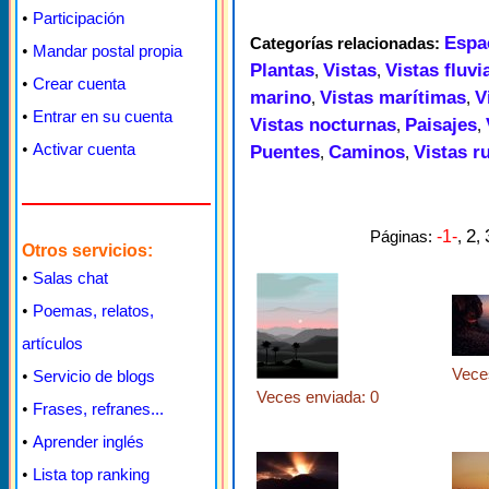
•
Participación
Espac
Categorías relacionadas:
•
Mandar postal propia
Plantas
Vistas
Vistas fluvi
,
,
•
Crear cuenta
marino
Vistas marítimas
V
,
,
•
Entrar en su cuenta
Vistas nocturnas
Paisajes
,
,
•
Activar cuenta
Puentes
Caminos
Vistas r
,
,
2
Páginas:
-1-
,
,
Otros servicios:
•
Salas chat
•
Poemas, relatos,
artículos
Vece
•
Servicio de blogs
Veces enviada: 0
•
Frases, refranes...
•
Aprender inglés
•
Lista top ranking