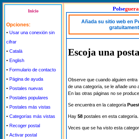
Polse
guera
Inicio
Añada su sitio web en P
Opciones:
gratuitamen
•
Usar una conexión sin
cifrar
Escoja una posta
•
Català
•
English
•
Formulario de contacto
•
Página de ayuda
Observe que cuando alguien entra 
de una categoría, se le añade uno a
•
Postales nuevas
En las otras páginas no se produce
•
Postales populares
Se encuentra en la categoría
Puest
•
Postales más vistas
Hay
58
postales en esta categoría.
•
Categorías más vistas
•
Recoger postal
Veces que se ha visto esta categor
•
Activar postal