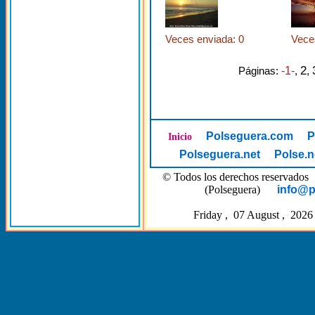
Veces enviada: 0
Vece
2
Páginas:
-1-
,
,
Polseguera.com
P
Inicio
Polseguera.net
Polse.n
© Todos los derechos reserva
(Polseguera)
info@p
Friday , 07 August , 2026