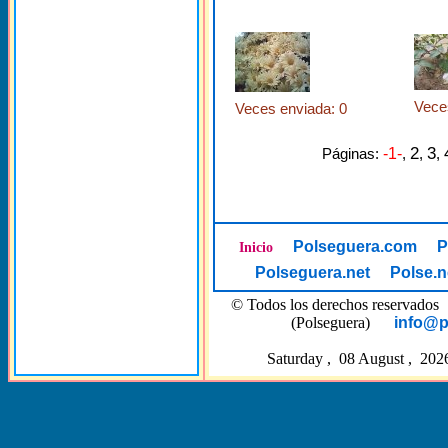
Vece
Veces enviada: 0
2
3
Páginas:
-1-
,
,
,
Polseguera.com
P
Inicio
Polseguera.net
Polse.n
© Todos los derechos reserva
(Polseguera)
info@p
Saturday , 08 August , 202