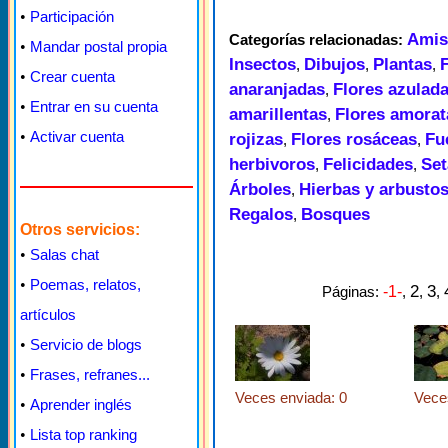
•
Participación
Amis
Categorías relacionadas:
•
Mandar postal propia
Insectos
Dibujos
Plantas
,
,
,
•
Crear cuenta
anaranjadas
Flores azulad
,
•
Entrar en su cuenta
amarillentas
Flores amora
,
•
Activar cuenta
rojizas
Flores rosáceas
Fu
,
,
herbivoros
Felicidades
Set
,
,
Árboles
Hierbas y arbusto
,
Regalos
Bosques
,
Otros servicios:
•
Salas chat
•
Poemas, relatos,
2
3
Páginas:
-1-
,
,
,
artículos
•
Servicio de blogs
•
Frases, refranes...
Veces enviada: 0
Vece
•
Aprender inglés
•
Lista top ranking