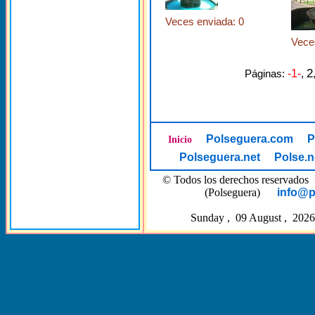
Veces enviada: 0
Vece
2
Páginas:
-1-
,
Polseguera.com
P
Inicio
Polseguera.net
Polse.n
© Todos los derechos reserva
(Polseguera)
info@p
Sunday , 09 August , 2026