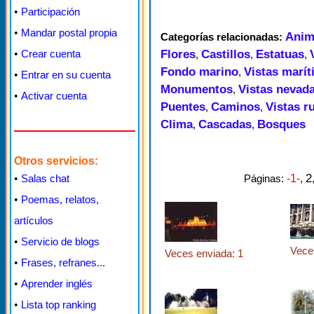
•
Participación
•
Mandar postal propia
Anim
Categorías relacionadas:
Flores
Castillos
Estatuas
•
Crear cuenta
,
,
,
Fondo marino
Vistas marí
,
•
Entrar en su cuenta
Monumentos
Vistas nevad
,
•
Activar cuenta
Puentes
Caminos
Vistas r
,
,
Clima
Cascadas
Bosques
,
,
Otros servicios:
2
Páginas:
-1-
,
•
Salas chat
•
Poemas, relatos,
artículos
•
Servicio de blogs
Vece
Veces enviada: 1
•
Frases, refranes...
•
Aprender inglés
•
Lista top ranking