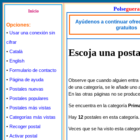
Polse
guera
Inicio
Ayúdenos a continuar ofre
Opciones:
gratuitos
•
Usar una conexión sin
cifrar
Escoja una posta
•
Català
•
English
•
Formulario de contacto
•
Página de ayuda
Observe que cuando alguien entra 
de una categoría, se le añade uno a
•
Postales nuevas
En las otras páginas no se produce
•
Postales populares
Se encuentra en la categoría
Prim
•
Postales más vistas
Hay
12
postales en esta categoría.
•
Categorías más vistas
•
Recoger postal
Veces que se ha visto esta categor
•
Activar postal