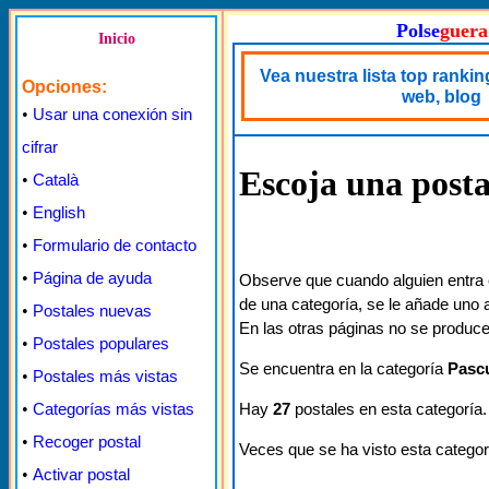
Polse
guera
Inicio
Vea nuestra lista top rankin
Opciones:
web, blog
•
Usar una conexión sin
cifrar
Escoja una posta
•
Català
•
English
•
Formulario de contacto
•
Página de ayuda
Observe que cuando alguien entra 
de una categoría, se le añade uno a
•
Postales nuevas
En las otras páginas no se produce
•
Postales populares
Se encuentra en la categoría
Pasc
•
Postales más vistas
Hay
27
postales en esta categoría.
•
Categorías más vistas
•
Recoger postal
Veces que se ha visto esta categor
•
Activar postal