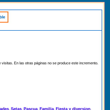
ble
 visitas. En las otras páginas no se produce este incremento.
dades
Setas
Pascua
Familia
Fiesta y diversion
,
,
,
,
,