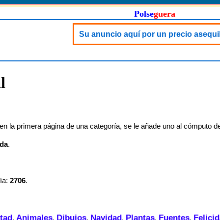
Polse
guera
Su anuncio aquí por un precio asequi
l
n la primera página de una categoría, se le añade uno al cómputo de
da
.
ía:
2706
.
tad
Animales
Dibujos
Navidad
Plantas
Fuentes
Felici
,
,
,
,
,
,