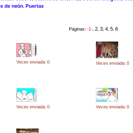
s de neón
Puertas
,
2
3
4
5
6
Páginas:
-1-
,
,
,
,
,
Veces enviada: 0
Veces enviada: 0
Veces enviada: 0
Veces enviada: 0