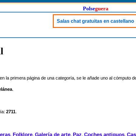
Polse
guera
Salas chat gratuitas en castellano
l
n la primera página de una categoría, se le añade uno al cómputo de
elánea
.
ía:
2711
.
eras
Folklore
Galería de arte
Paz
Coches antiguos
Cas
,
,
,
,
,