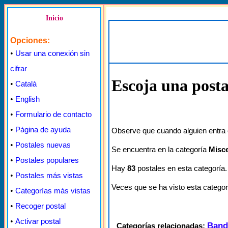
Inicio
Opciones:
•
Usar una conexión sin
cifrar
Escoja una posta
•
Català
•
English
•
Formulario de contacto
•
Página de ayuda
Observe que cuando alguien entra e
•
Postales nuevas
Se encuentra en la categoría
Misc
•
Postales populares
Hay
83
postales en esta categoría.
•
Postales más vistas
Veces que se ha visto esta categor
•
Categorías más vistas
•
Recoger postal
•
Activar postal
Band
Categorías relacionadas: