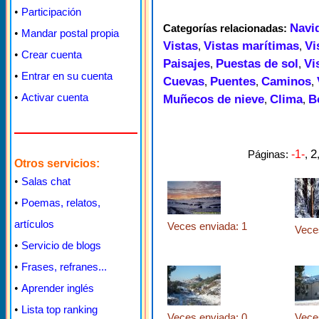
•
Participación
Navi
Categorías relacionadas:
•
Mandar postal propia
Vistas
Vistas marítimas
Vi
,
,
•
Crear cuenta
Paisajes
Puestas de sol
Vi
,
,
•
Entrar en su cuenta
Cuevas
Puentes
Caminos
,
,
,
•
Activar cuenta
Muñecos de nieve
Clima
B
,
,
2
Páginas:
-1-
,
Otros servicios:
•
Salas chat
•
Poemas, relatos,
artículos
Veces enviada: 1
Vece
•
Servicio de blogs
•
Frases, refranes...
•
Aprender inglés
•
Lista top ranking
Veces enviada: 0
Vece