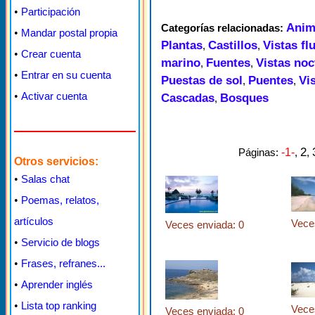
•
Participación
Anim
Categorías relacionadas:
•
Mandar postal propia
Plantas
Castillos
Vistas fl
,
,
•
Crear cuenta
marino
Fuentes
Vistas noc
,
,
•
Entrar en su cuenta
Puestas de sol
Puentes
Vi
,
,
•
Activar cuenta
Cascadas
Bosques
,
2
Páginas:
-1-
,
,
Otros servicios:
•
Salas chat
•
Poemas, relatos,
artículos
Vece
Veces enviada: 0
•
Servicio de blogs
•
Frases, refranes...
•
Aprender inglés
•
Lista top ranking
Vece
Veces enviada: 0