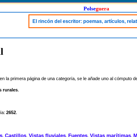
Polse
guera
El rincón del escritor: poemas, artículos, rel
l
n la primera página de una categoría, se le añade uno al cómputo de
s rurales
.
ía:
2652
.
s
Castillos
Vistas fluviales
Fuentes
Vistas marítimas
M
,
,
,
,
,